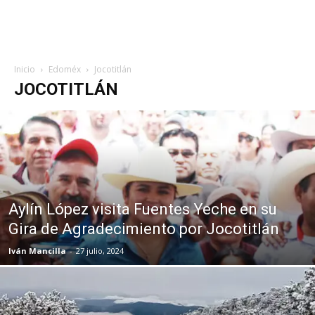
Inicio
Edoméx
Jocotitlán
JOCOTITLÁN
Aylín López visita Fuentes Yeche en su
Gira de Agradecimiento por Jocotitlán
Iván Mancilla
-
27 julio, 2024