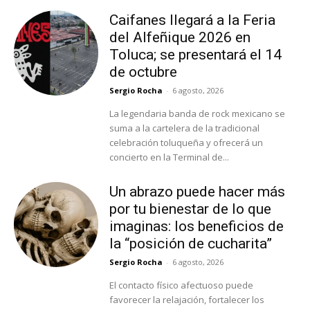
Caifanes llegará a la Feria
del Alfeñique 2026 en
Toluca; se presentará el 14
de octubre
Sergio Rocha
-
6 agosto, 2026
La legendaria banda de rock mexicano se
suma a la cartelera de la tradicional
celebración toluqueña y ofrecerá un
concierto en la Terminal de...
Un abrazo puede hacer más
por tu bienestar de lo que
imaginas: los beneficios de
la “posición de cucharita”
Sergio Rocha
-
6 agosto, 2026
El contacto físico afectuoso puede
favorecer la relajación, fortalecer los