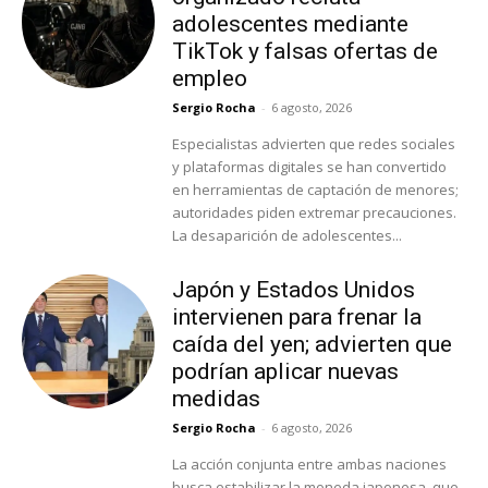
adolescentes mediante
TikTok y falsas ofertas de
empleo
Sergio Rocha
-
6 agosto, 2026
Especialistas advierten que redes sociales
y plataformas digitales se han convertido
en herramientas de captación de menores;
autoridades piden extremar precauciones.
La desaparición de adolescentes...
Japón y Estados Unidos
intervienen para frenar la
caída del yen; advierten que
podrían aplicar nuevas
medidas
Sergio Rocha
-
6 agosto, 2026
La acción conjunta entre ambas naciones
busca estabilizar la moneda japonesa, que