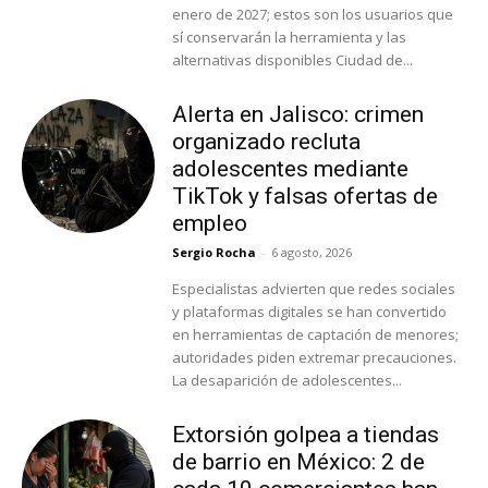
enero de 2027; estos son los usuarios que
sí conservarán la herramienta y las
alternativas disponibles Ciudad de...
Alerta en Jalisco: crimen
organizado recluta
adolescentes mediante
TikTok y falsas ofertas de
empleo
Sergio Rocha
-
6 agosto, 2026
Especialistas advierten que redes sociales
y plataformas digitales se han convertido
en herramientas de captación de menores;
autoridades piden extremar precauciones.
La desaparición de adolescentes...
Extorsión golpea a tiendas
de barrio en México: 2 de