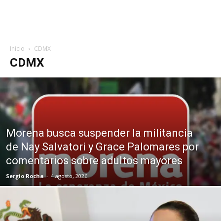
Inicio
CDMX
CDMX
Morena busca suspender la militancia
de Nay Salvatori y Grace Palomares por
comentarios sobre adultos mayores
Sergio Rocha
-
4 agosto, 2026