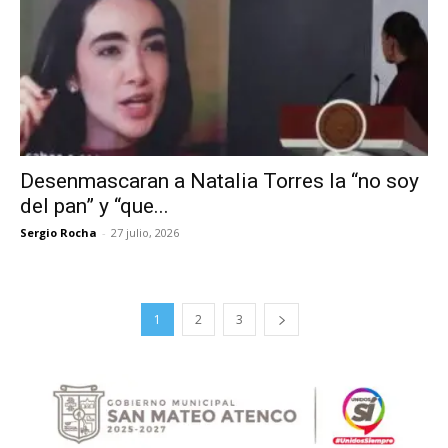
Desenmascaran a Natalia Torres la “no soy
del pan” y “que...
Sergio Rocha
-
27 julio, 2026
1
2
3