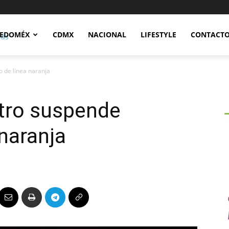
Notidex
EDOMÉX
CDMX
NACIONAL
LIFESTYLE
CONTACT
 de línea naranja
tro suspende
 naranja