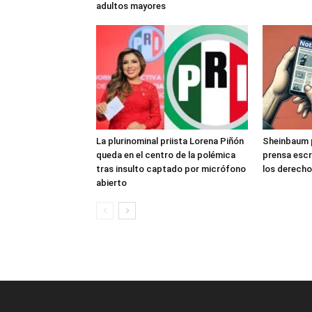
adultos mayores
La plurinominal priista Lorena Piñón
Sheinbaum pl
queda en el centro de la polémica
prensa escr
tras insulto captado por micrófono
los derecho
abierto