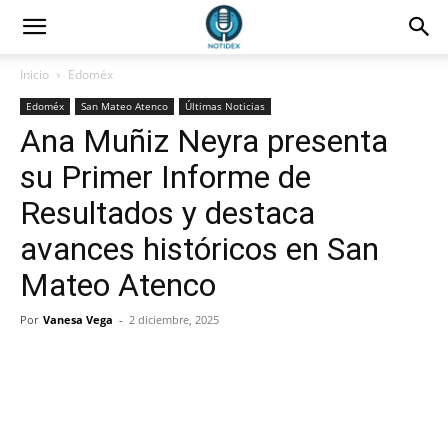
Inicio
Edoméx
Edoméx
San Mateo Atenco
Últimas Noticias
Ana Muñiz Neyra presenta
su Primer Informe de
Resultados y destaca
avances históricos en San
Mateo Atenco
Por
Vanesa Vega
-
2 diciembre, 2025