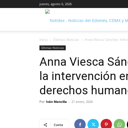
jueves, agosto 6, 2026
Inicio
Últimas Noticias
Anna Viesca Sánchez: Infor
Últimas Noticias
Anna Viesca Sán
la intervención e
derechos human
Por
Iván Mancilla
-
21 enero, 2026
Cuota