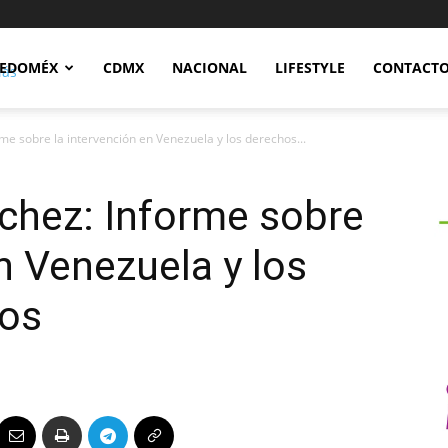
Notidex
EDOMÉX
CDMX
NACIONAL
LIFESTYLE
CONTACT
me sobre la intervención en Venezuela y los derechos...
chez: Informe sobre
n Venezuela y los
os