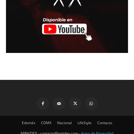
Edoméx
CDMX
Nacional
LifeStyle
Contacto
MIRAIDEX - contacto@notidex.com -
Aviso de Privacidad