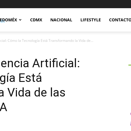
Notidex
EDOMÉX
CDMX
NACIONAL
LIFESTYLE
CONTACT
ficial: Cómo la Tecnología Está Transformando la Vida de...
ncia Artificial:
gía Está
 Vida de las
EA