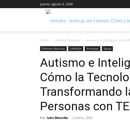
jueves, agosto 6, 2026
Inicio
Últimas Noticias
Autismo e Inteligencia Arti
Últimas Noticias
LifeStyle
Principal
Salud
Autismo e Intelige
Cómo la Tecnolo
Transformando la
Personas con T
Por
Iván Mancilla
-
3 enero, 2025