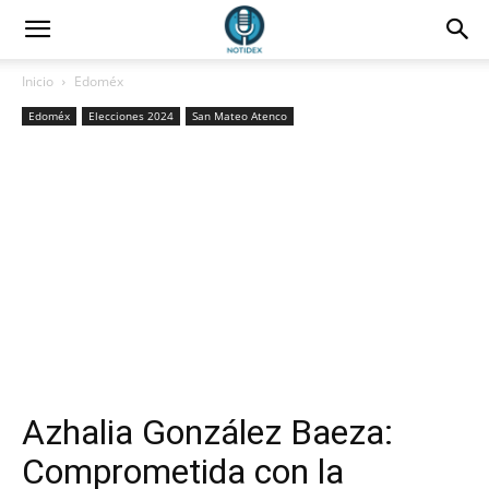
Inicio
Edoméx
Edoméx
Elecciones 2024
San Mateo Atenco
Azhalia González Baeza:
Comprometida con la