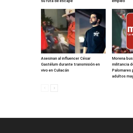
su ruta de escape
empleo
Asesinan al influencer César
Morena bus
Gastélum durante transmisión en
militancia d
vivo en Culiacán
Palomares 
adultos ma