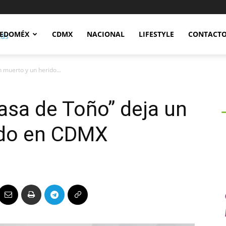
Notidex
EDOMÉX
CDMX
NACIONAL
LIFESTYLE
CONTACT
 muerto y un herido...
Casa de Toño” deja un
ido en CDMX