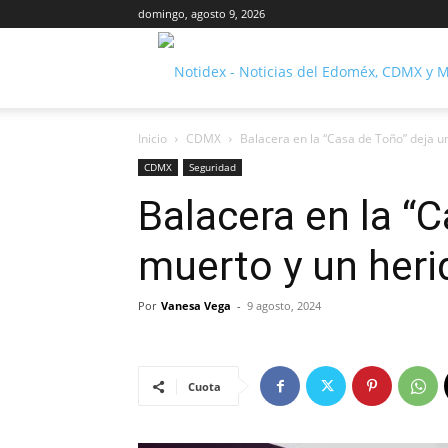
domingo, agosto 9, 2026
Inicio
CDMX
Balacera en la “Casa de Toño” deja un
CDMX
Seguridad
Balacera en la “
muerto y un her
Por
Vanesa Vega
-
9 agosto, 2024
Cuota