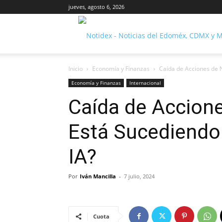
jueves, agosto 6, 2026
Inicio
Economía y Finanzas
Caída de Acciones de N
Economía y Finanzas
Internacional
Caída de Accione
Está Sucediendo 
IA?
Por
Iván Mancilla
-
7 julio, 2024
Cuota