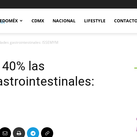
Notidex
EDOMÉX
CDMX
NACIONAL
LIFESTYLE
CONTACT
dades gastrointestinales: ISSEMYM
 40% las
trointestinales: