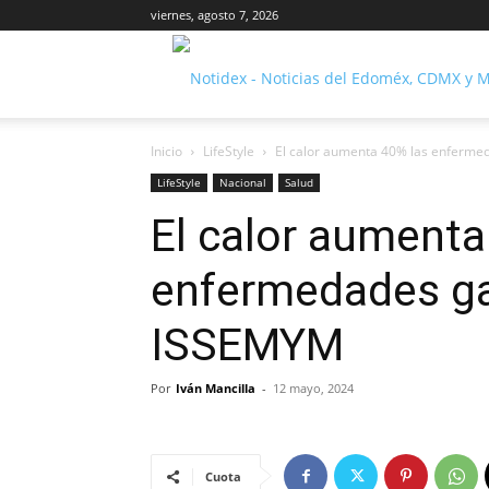
viernes, agosto 7, 2026
Inicio
LifeStyle
El calor aumenta 40% las enferme
LifeStyle
Nacional
Salud
El calor aumenta
enfermedades gas
ISSEMYM
Por
Iván Mancilla
-
12 mayo, 2024
Cuota