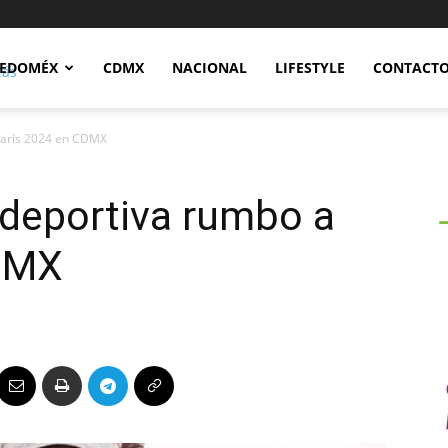
Notidex
EDOMÉX
CDMX
NACIONAL
LIFESTYLE
CONTACT
 París 2024 en CDMX
 deportiva rumbo a
CDMX