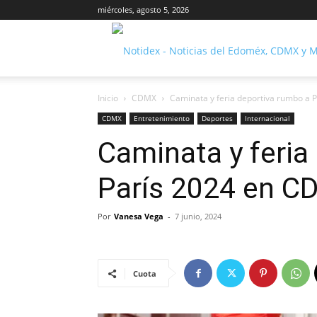
miércoles, agosto 5, 2026
Inicio
CDMX
Caminata y feria deportiva rumbo a
CDMX
Entretenimiento
Deportes
Internacional
Caminata y feria
París 2024 en 
Por
Vanesa Vega
-
7 junio, 2024
Cuota