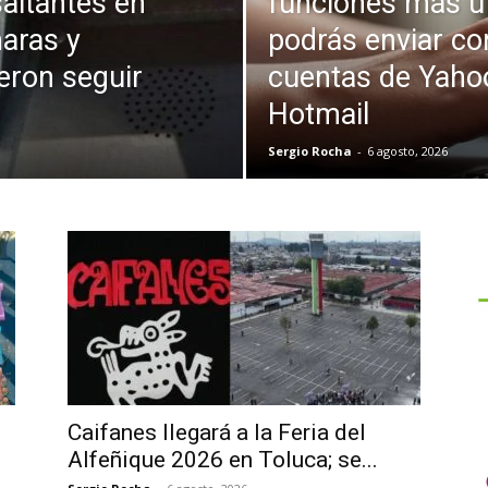
altantes en
funciones más ut
maras y
podrás enviar co
eron seguir
cuentas de Yahoo
Hotmail
Sergio Rocha
-
6 agosto, 2026
Caifanes llegará a la Feria del
Alfeñique 2026 en Toluca; se...