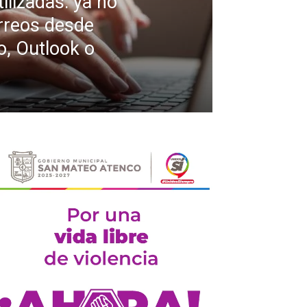
ilizadas: ya no
rreos desde
, Outlook o