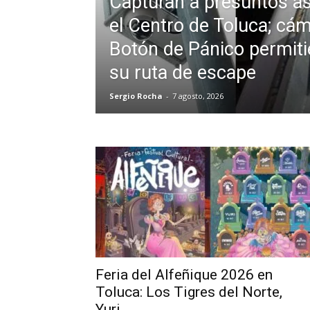
Capturan a presuntos as
el Centro de Toluca; cá
Botón de Pánico permiti
su ruta de escape
Sergio Rocha
-
7 agosto, 2026
Feria del Alfeñique 2026 en
Toluca: Los Tigres del Norte,
Yuri...