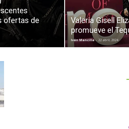
n
escentes
s ofertas de
Valeria Gisell El
promueve el Tequ
Iván Mancilla
-
22 abril, 2024