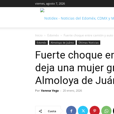
viernes, agosto 7, 2026
Inicio
Edoméx
Fuerte choque entre camión y auto 
Edoméx
Almoloya de Juárez
Últimas Noticias
Fuerte choque e
deja una mujer g
Almoloya de Juá
Por
Vanesa Vega
-
20 enero, 2026
Cuota