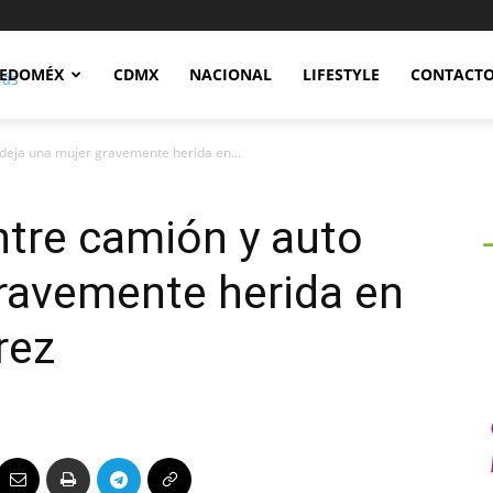
Notidex
EDOMÉX
CDMX
NACIONAL
LIFESTYLE
CONTACT
deja una mujer gravemente herida en...
ntre camión y auto
ravemente herida en
rez