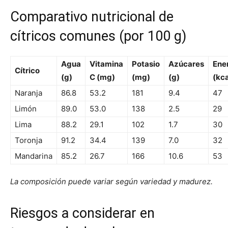
Comparativo nutricional de
cítricos comunes (por 100 g)
Agua
Vitamina
Potasio
Azúcares
Ene
Cítrico
(g)
C (mg)
(mg)
(g)
(kca
Naranja
86.8
53.2
181
9.4
47
Limón
89.0
53.0
138
2.5
29
Lima
88.2
29.1
102
1.7
30
Toronja
91.2
34.4
139
7.0
32
Mandarina
85.2
26.7
166
10.6
53
La composición puede variar según variedad y madurez.
Riesgos a considerar en