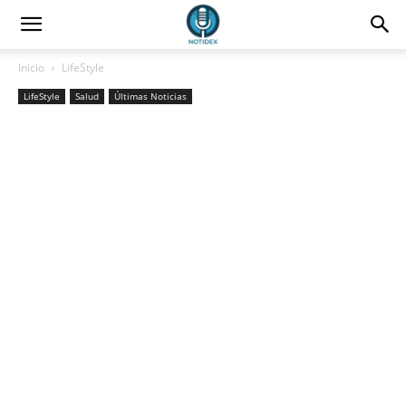
Inicio
LifeStyle
LifeStyle
Salud
Últimas Noticias