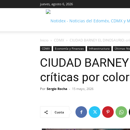
jueves, agosto 6, 2026
Inicio
CDMX
CIUDAD BARNEY EL DINOSAURIO: críti
CDMX
Economía y Finanzas
Infraestructura
Últimas No
CIUDAD BARNEY 
críticas por colo
Por
Sergio Rocha
-
15 mayo, 2026
Cuota