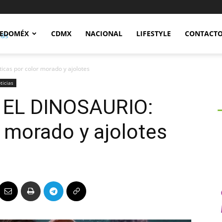
Notidex
EDOMÉX
CDMX
NACIONAL
LIFESTYLE
CONTACT
cas por color morado y ajolotes
ticias
EL DINOSAURIO:
r morado y ajolotes