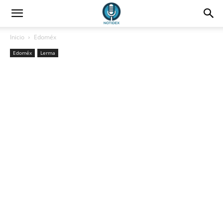
Inicio
Edoméx
Edoméx
Lerma