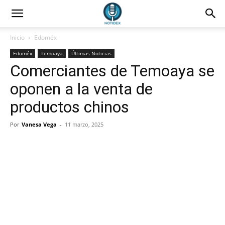
Inicio
Edoméx
Edoméx
Temoaya
Últimas Noticias
Comerciantes de Temoaya se
oponen a la venta de
productos chinos
Por
Vanesa Vega
-
11 marzo, 2025