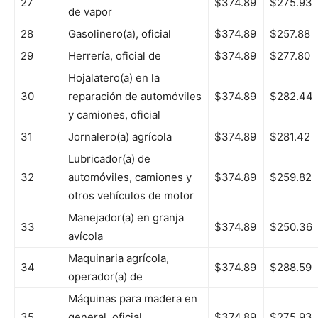
27
$374.89
$275.93
de vapor
28
Gasolinero(a), oficial
$374.89
$257.88
29
Herrería, oficial de
$374.89
$277.80
Hojalatero(a) en la
30
reparación de automóviles
$374.89
$282.44
y camiones, oficial
31
Jornalero(a) agrícola
$374.89
$281.42
Lubricador(a) de
32
automóviles, camiones y
$374.89
$259.82
otros vehículos de motor
Manejador(a) en granja
33
$374.89
$250.36
avícola
Maquinaria agrícola,
34
$374.89
$288.59
operador(a) de
Máquinas para madera en
35
general, oficial
$374.89
$275.93