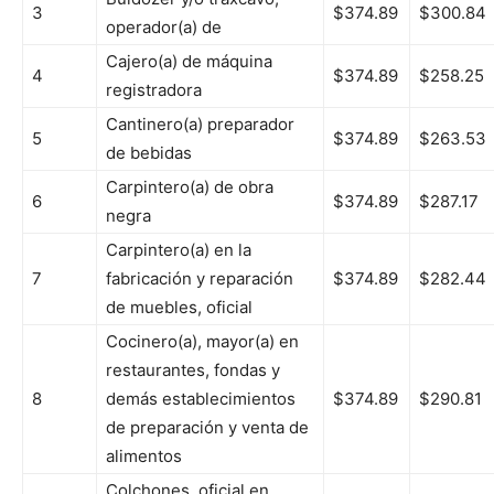
3
$374.89
$300.84
operador(a) de
Cajero(a) de máquina
4
$374.89
$258.25
registradora
Cantinero(a) preparador
5
$374.89
$263.53
de bebidas
Carpintero(a) de obra
6
$374.89
$287.17
negra
Carpintero(a) en la
7
fabricación y reparación
$374.89
$282.44
de muebles, oficial
Cocinero(a), mayor(a) en
restaurantes, fondas y
8
demás establecimientos
$374.89
$290.81
de preparación y venta de
alimentos
Colchones, oficial en