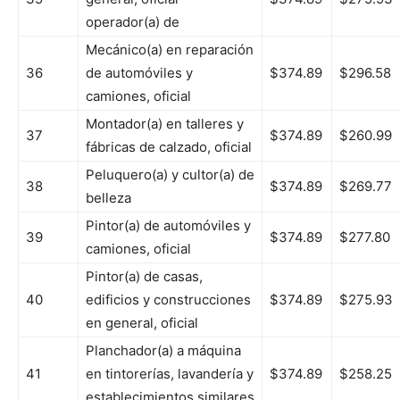
operador(a) de
Mecánico(a) en reparación
36
de automóviles y
$374.89
$296.58
camiones, oficial
Montador(a) en talleres y
37
$374.89
$260.99
fábricas de calzado, oficial
Peluquero(a) y cultor(a) de
38
$374.89
$269.77
belleza
Pintor(a) de automóviles y
39
$374.89
$277.80
camiones, oficial
Pintor(a) de casas,
40
edificios y construcciones
$374.89
$275.93
en general, oficial
Planchador(a) a máquina
41
en tintorerías, lavandería y
$374.89
$258.25
establecimientos similares