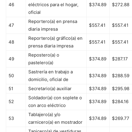
46
eléctricos para el hogar,
$374.89
$272.88
oficial
Reportero(a) en prensa
47
$557.41
$557.41
diaria impresa
Reportero(a) gráfico(a) en
48
$557.41
$557.41
prensa diaria impresa
Repostero(a) o
49
$374.89
$287.17
pastelero(a)
Sastrería en trabajo a
50
$374.89
$288.59
domicilio, oficial de
51
Secretario(a) auxiliar
$374.89
$295.98
Soldador(a) con soplete o
52
$374.89
$284.16
con arco eléctrico
Tablajero(a) y/o
53
$374.89
$269.77
carnicero(a) en mostrador
Tapicero(a) de vestiduras