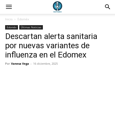
Inicio
Edoméx
Edoméx
Últimas Noticias
Descartan alerta sanitaria
por nuevas variantes de
influenza en el Edomex
Por
Vanesa Vega
-
16 diciembre, 2025