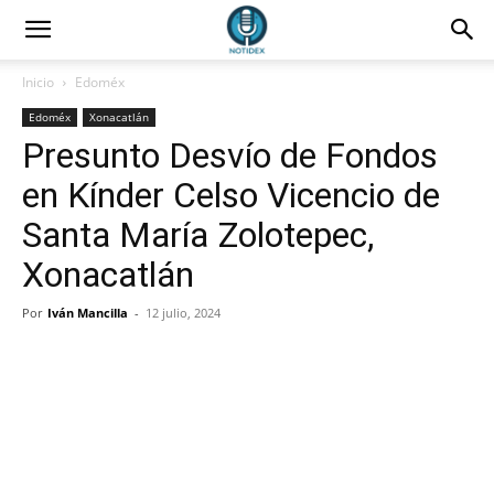
Inicio
Edoméx
Edoméx
Xonacatlán
Presunto Desvío de Fondos
en Kínder Celso Vicencio de
Santa María Zolotepec,
Xonacatlán
Por
Iván Mancilla
-
12 julio, 2024