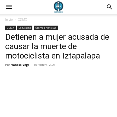
Inicio
CDMX
CDMX
Seguridad
Últimas Noticias
Detienen a mujer acusada de
causar la muerte de
motociclista en Iztapalapa
Por
Vanesa Vega
-
10 febrero, 2026