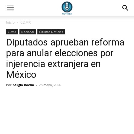
Inicio
CDMX
CDMX
Nacional
Últimas Noticias
Diputados aprueban reforma
para anular elecciones por
injerencia extranjera en
México
Por
Sergio Rocha
-
28 mayo, 2026