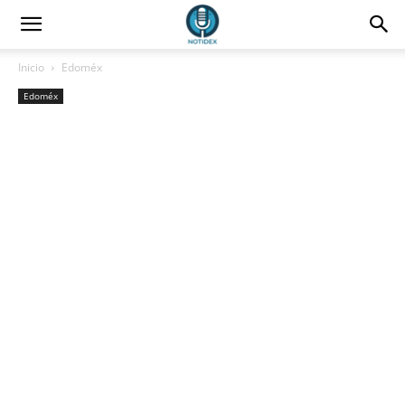
Inicio
Edoméx
Edoméx