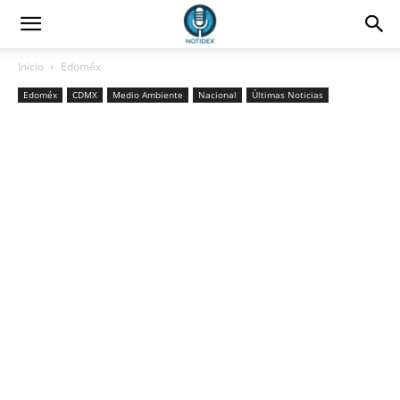
Inicio
Edoméx
Edoméx
CDMX
Medio Ambiente
Nacional
Últimas Noticias