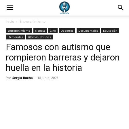
Inicio
Entretenimiento
Entretenimiento
ciencia
Cine
Deportes
Documentales
Educación
Efemerides
Últimas Noticias
Famosos con autismo que
rompieron barreras y dejaron
huella en la historia
Por
Sergio Rocha
-
18 junio, 2026