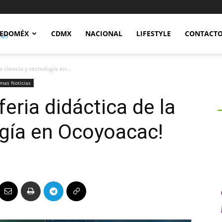
Notidex
EDOMÉX
CDMX
NACIONAL
LIFESTYLE
CONTACT
a ciencia y tecnología en...
imas Noticias
feria didáctica de la
ogía en Ocoyoacac!