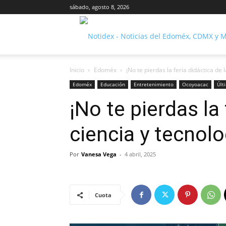
sábado, agosto 8, 2026
Inicio
Edoméx
¡No te pierdas la feria didáctica de l
Edoméx
Educación
Entretenimiento
Ocoyoacac
Últ
¡No te pierdas la 
ciencia y tecnol
Por
Vanesa Vega
-
4 abril, 2025
Cuota