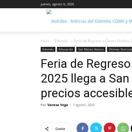
jueves, agosto 6, 2026
Inicio
Edoméx
Feria de Regreso a Clases Profeco 
Edoméx
Educación
San Mateo Atenco
Últimas Noticia
Feria de Regreso
2025 llega a Sa
precios accesibl
Por
Vanesa Vega
-
7 agosto, 2025
Cuota