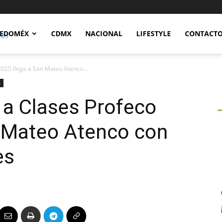
Notidex
EDOMÉX
CDMX
NACIONAL
LIFESTYLE
CONTACT
2025 llega a San Mateo Atenco...
s
 a Clases Profeco
n Mateo Atenco con
es