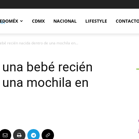
Notidex
EDOMÉX
CDMX
NACIONAL
LIFESTYLE
CONTACT
ebé recién nacida dentro de una mochila en...
 una bebé recién
 una mochila en