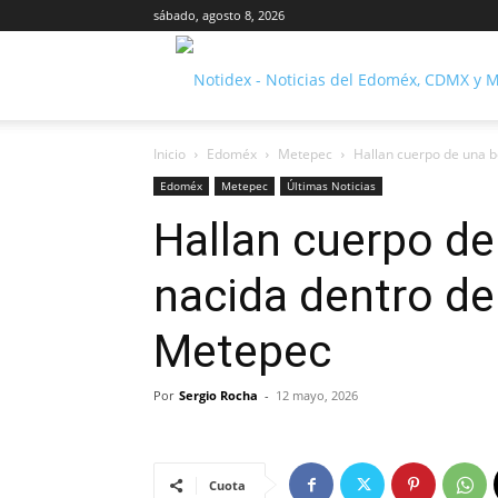
sábado, agosto 8, 2026
Inicio
Edoméx
Metepec
Hallan cuerpo de una b
Edoméx
Metepec
Últimas Noticias
Hallan cuerpo de
nacida dentro de
Metepec
Por
Sergio Rocha
-
12 mayo, 2026
Cuota