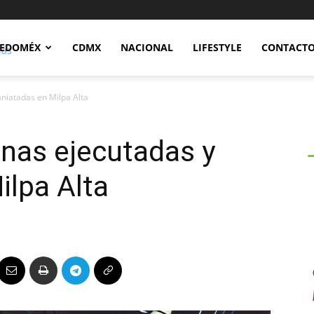
Notidex
EDOMÉX
CDMX
NACIONAL
LIFESTYLE
CONTACT
niatadas en Milpa Alta
onas ejecutadas y
lpa Alta