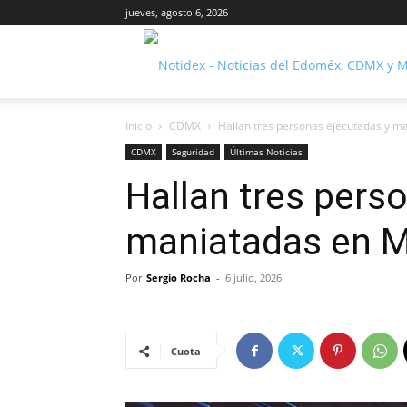
jueves, agosto 6, 2026
Inicio
CDMX
Hallan tres personas ejecutadas y ma
CDMX
Seguridad
Últimas Noticias
Hallan tres pers
maniatadas en Mi
Por
Sergio Rocha
-
6 julio, 2026
Cuota