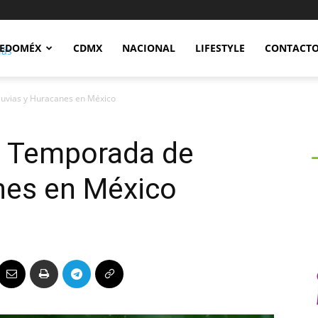
Notidex
EDOMÉX
CDMX
NACIONAL
LIFESTYLE
CONTACT
luvias y Huracanes en México
la Temporada de
nes en México