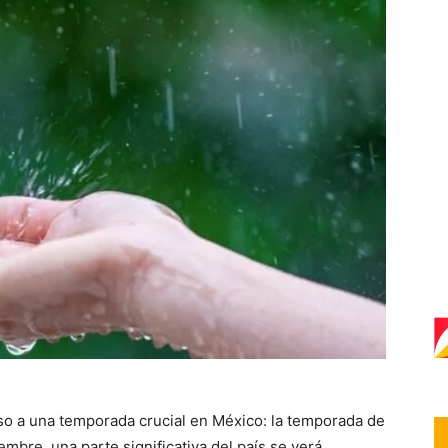
so a una temporada crucial en México: la temporada de
mbre, una parte significativa del país se verá