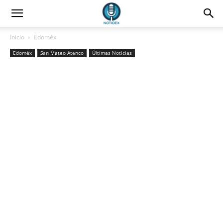
Inicio
Edoméx
Edoméx
San Mateo Atenco
Últimas Noticias