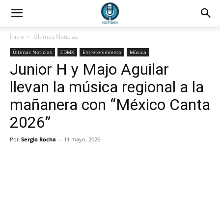
Inicio
Últimas Noticias
Últimas Noticias
CDMX
Entretenimiento
Música
Junior H y Majo Aguilar
llevan la música regional a la
mañanera con “México Canta
2026”
Por
Sergio Rocha
-
11 mayo, 2026