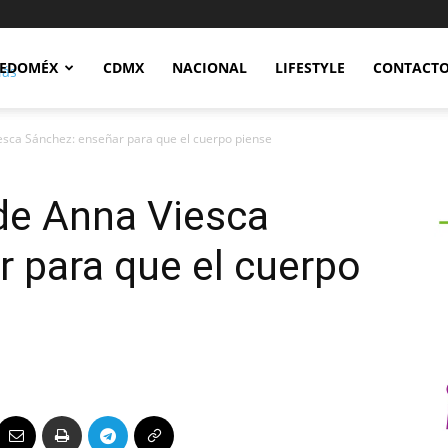
Notidex
EDOMÉX
CDMX
NACIONAL
LIFESTYLE
CONTACT
esca Sánchez: enseñar para que el cuerpo piense
de Anna Viesca
 para que el cuerpo