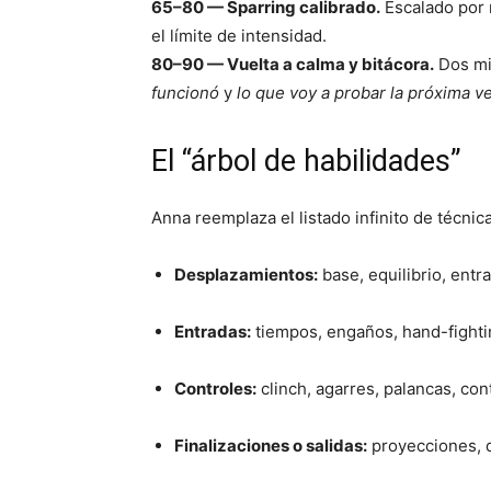
65–80 — Sparring calibrado.
Escalado por 
el límite de intensidad.
80–90 — Vuelta a calma y bitácora.
Dos min
funcionó
y
lo que voy a probar la próxima v
El “árbol de habilidades”
Anna reemplaza el listado infinito de técni
Desplazamientos:
base, equilibrio, entr
Entradas:
tiempos, engaños, hand-fightin
Controles:
clinch, agarres, palancas, con
Finalizaciones o salidas:
proyecciones, d