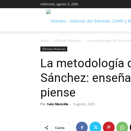
miércoles, agosto 5, 2026
Inicio
Últimas Noticias
La metodología de Anna Vi
Últimas Noticias
La metodología 
Sánchez: enseñar
piense
Por
Iván Mancilla
-
9 agosto, 2025
Cuota