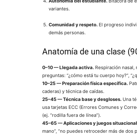
Autonomía del estudiante.
Bitácora de e
variantes.
Comunidad y respeto.
El progreso indivi
demás personas.
Anatomía de una clase (9
0–10 — Llegada activa.
Respiración nasal, m
preguntas: “¿cómo está tu cuerpo hoy?”, “¿q
10–25 — Preparación física específica.
Patr
caderas) y técnica de caídas.
25–45 — Técnica base y desgloses.
Una té
usa tarjetas ECC (Errores Comunes y Corre
(ej. “rodilla fuera de línea”).
45–65 — Aplicaciones y juegos situacional
mano”, “no puedes retroceder más de dos p