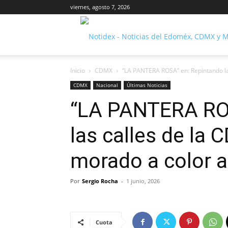
viernes, agosto 7, 2026
Inicio
CDMX
“LA PANTERA ROSA” en: Repintando las
CDMX
Nacional
Últimas Noticias
“LA PANTERA RO
las calles de la 
morado a color 
Por
Sergio Rocha
-
1 junio, 2026
Cuota