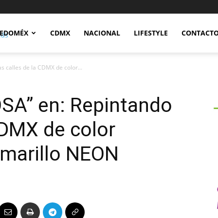
Notidex
EDOMÉX
CDMX
NACIONAL
LIFESTYLE
CONTACT
 calles de la CDMX de color...
SA” en: Repintando
CDMX de color
amarillo NEON