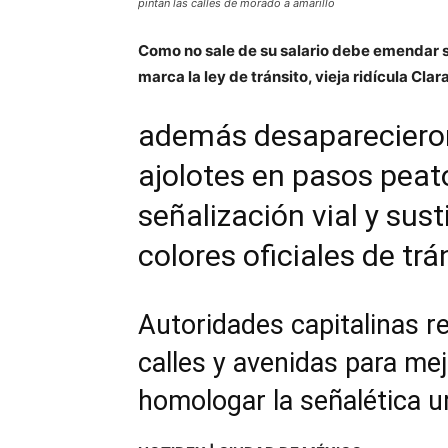
pintan las calles de morado a amarillo
Como no sale de su salario debe emendar su
marca la ley de tránsito, vieja ridícula Cla
además desaparecieron
ajolotes en pasos pea
señalización vial y sus
colores oficiales de trá
Autoridades capitalinas re
calles y avenidas para mej
homologar la señalética 