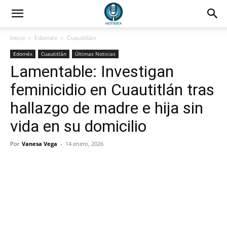
Inicio
Edoméx
Cuautitlán
Edoméx
Cuautitlán
Últimas Noticias
Lamentable: Investigan
feminicidio en Cuautitlán tras
hallazgo de madre e hija sin
vida en su domicilio
Por
Vanesa Vega
-
14 enero, 2026