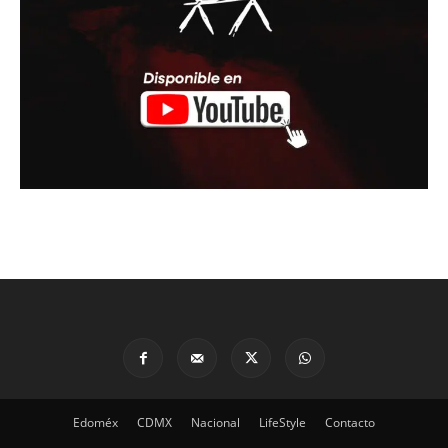
Edoméx
CDMX
Nacional
LifeStyle
Contacto