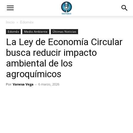
Inicio
Edoméx
Edoméx
Medio Ambiente
Últimas Noticias
La Ley de Economía Circular
busca reducir impacto
ambiental de los
agroquímicos
Por
Vanesa Vega
-
6 marzo, 2026