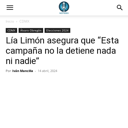
Inicio
CDMX
CDMX
Álvaro Obregón
Elecciones 2024
Lía Limón asegura que “Esta
campaña no la detiene nada
ni nadie”
Por
Iván Mancilla
-
14 abril, 2024