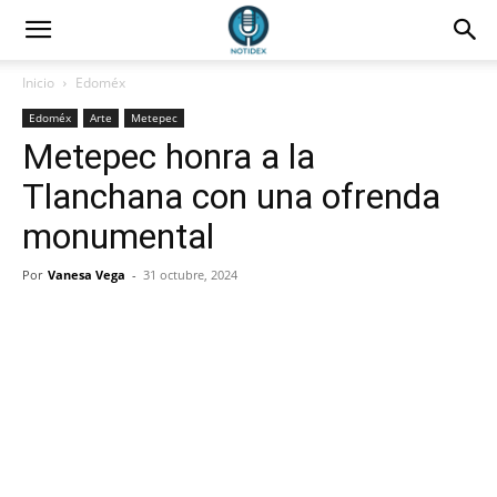
Inicio
Edoméx
Edoméx
Arte
Metepec
Metepec honra a la
Tlanchana con una ofrenda
monumental
Por
Vanesa Vega
-
31 octubre, 2024