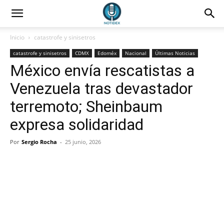
Inicio
catastrofe y sinisetros
catastrofe y sinisetros
CDMX
Edoméx
Nacional
Últimas Noticias
México envía rescatistas a
Venezuela tras devastador
terremoto; Sheinbaum
expresa solidaridad
Por
Sergio Rocha
-
25 junio, 2026