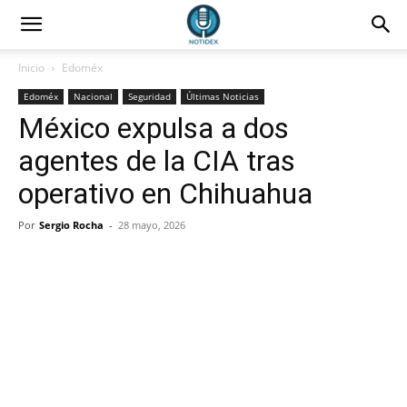
Inicio
Edoméx
Edoméx
Nacional
Seguridad
Últimas Noticias
México expulsa a dos
agentes de la CIA tras
operativo en Chihuahua
Por
Sergio Rocha
-
28 mayo, 2026