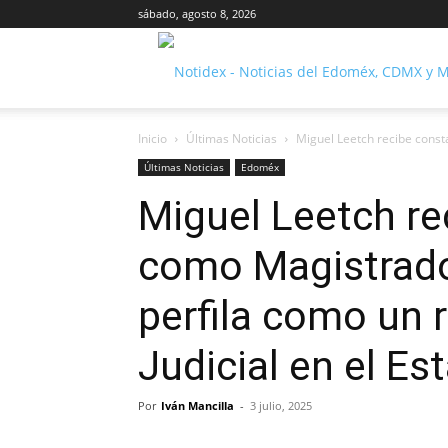
sábado, agosto 8, 2026
Inicio
Últimas Noticias
Miguel Leetch recibe consta
Últimas Noticias
Edoméx
Miguel Leetch re
como Magistrado 
perfila como un 
Judicial en el E
Por
Iván Mancilla
-
3 julio, 2025