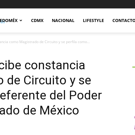
Notidex
EDOMÉX
CDMX
NACIONAL
LIFESTYLE
CONTACT
ncia como Magistrado de Circuito y se perfila como...
cibe constancia
de Circuito y se
referente del Poder
stado de México