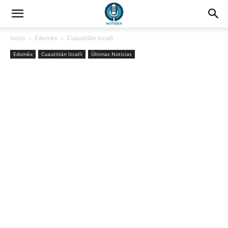
Inicio
Edoméx
Cuautitlán Izcalli
Edoméx
Cuautitlán Izcalli
Últimas Noticias