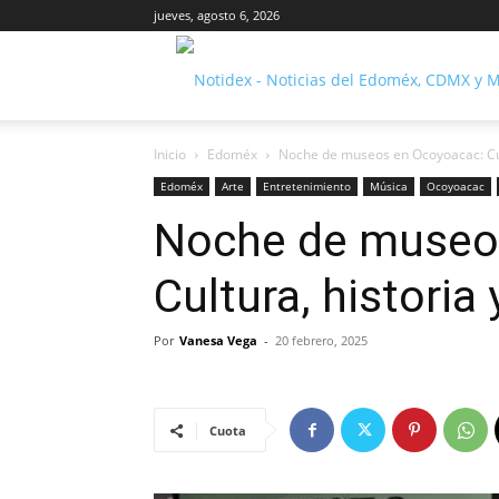
jueves, agosto 6, 2026
Inicio
Edoméx
Noche de museos en Ocoyoacac: Cult
Edoméx
Arte
Entretenimiento
Música
Ocoyoacac
Noche de museo
Cultura, historia 
Por
Vanesa Vega
-
20 febrero, 2025
Cuota