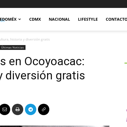
Notidex
EDOMÉX
CDMX
NACIONAL
LIFESTYLE
CONTACT
ura, historia y diversión gratis
Últimas Noticias
s en Ocoyoacac:
y diversión gratis