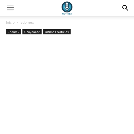
Inicio
Edoméx
Edoméx
Ocoyoacac
Últimas Noticias