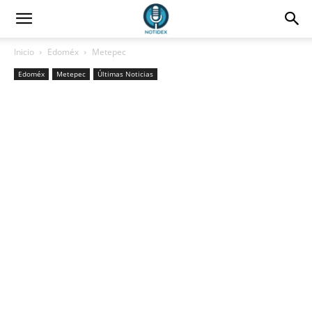
Inicio
Edoméx
Metepec
Edoméx
Metepec
Últimas Noticias