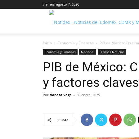
viernes, agosto 7, 2026
Inicio
Economía y Finanzas
PIB de México: Crecimi
Economía y Finanzas
Nacional
Últimas Noticias
PIB de México: C
y factores clave
Por
Vanesa Vega
-
30 enero, 2025
Cuota