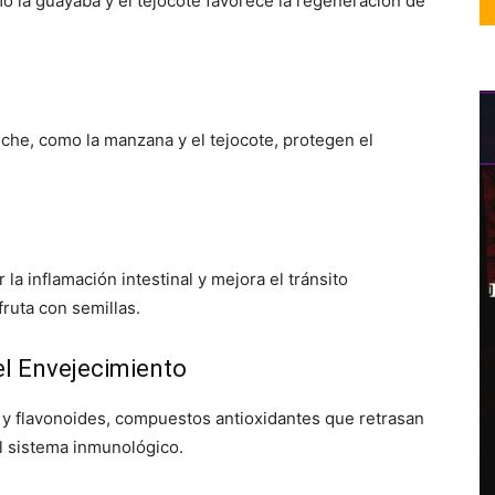
o la guayaba y el tejocote favorece la regeneración de
nche, como la manzana y el tejocote, protegen el
 la inflamación intestinal y mejora el tránsito
fruta con semillas.
el Envejecimiento
es y flavonoides, compuestos antioxidantes que retrasan
el sistema inmunológico.