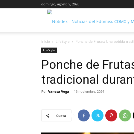
domingo, agosto 9, 2026
Inicio
LifeStyle
Ponche de Frutas: Una bebida tradic
LifeStyle
Ponche de Fruta
tradicional duran
Por
Vanesa Vega
-
16 noviembre, 2024
Cuota