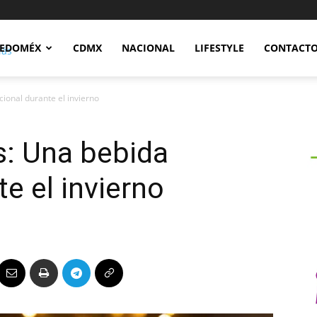
Notidex
EDOMÉX
CDMX
NACIONAL
LIFESTYLE
CONTACT
ional durante el invierno
s: Una bebida
te el invierno